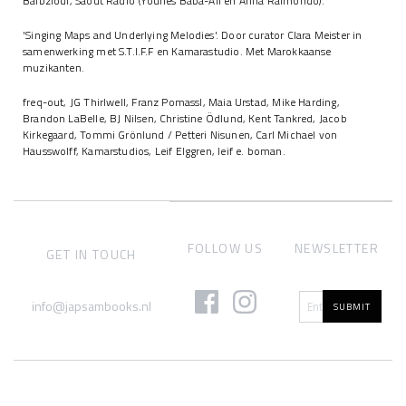
Balbzioui, Saout Radio (Younes Baba-Ali en Anna Raimondo).
'Singing Maps and Underlying Melodies'. Door curator Clara Meister in
samenwerking met S.T.I.F.F en Kamarastudio. Met Marokkaanse
muzikanten.
freq-out, JG Thirlwell, Franz Pomassl, Maia Urstad, Mike Harding,
Brandon LaBelle, BJ Nilsen, Christine Ödlund, Kent Tankred, Jacob
Kirkegaard, Tommi Grönlund / Petteri Nisunen, Carl Michael von
Hausswolff, Kamarstudios, Leif Elggren, leif e. boman.
FOLLOW US
NEWSLETTER
GET IN TOUCH
info@japsambooks.nl
SUBMIT