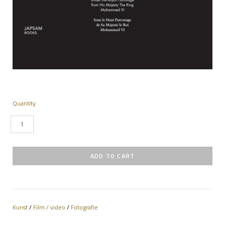
Quantity
Kunst
/
Film / video
/
Fotografie