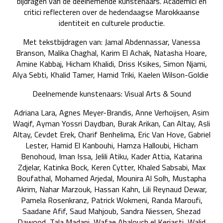
bijdragen van de deelnemende kunstenaars. Academici en
critici reflecteren over de hedendaagse Marokkaanse
identiteit en culturele productie.
Met tekstbijdragen van: Jamal Abdennassar, Vanessa
Branson, Malika Chaghal, Karim El Achak, Natasha Hoare,
Amine Kabbaj, Hicham Khalidi, Driss Ksikes, Simon Njami,
Alya Sebti, Khalid Tamer, Hamid Triki, Kaelen Wilson-Goldie
Deelnemende kunstenaars: Visual Arts & Sound
Adriana Lara, Agnes Meyer-Brandis, Anne Verhoijsen, Asim
Waqif, Ayman Yossri Daydban, Burak Arikan, Can Altay, Asli
Altay, Cevdet Erek, Charif Benhelima, Eric Van Hove, Gabriel
Lester, Hamid El Kanbouhi, Hamza Halloubi, Hicham
Benohoud, Iman Issa, Jelili Atiku, Kader Attia, Katarina
Zdjelar, Katinka Bock, Keren Cytter, Khaled Sabsabi, Max
Boufathal, Mohamed Arjedal, Mounira Al Solh, Mustapha
Akrim, Nahar Marzouk, Hassan Kahn, Lili Reynaud Dewar,
Pamela Rosenkranz, Patrick Wokmeni, Randa Maroufi,
Saadane Afif, Saud Mahjoub, Sandra Niessen, Shezad
Dawood, Tala Madani, Wafae Ahalouch el Keriasti, Walid