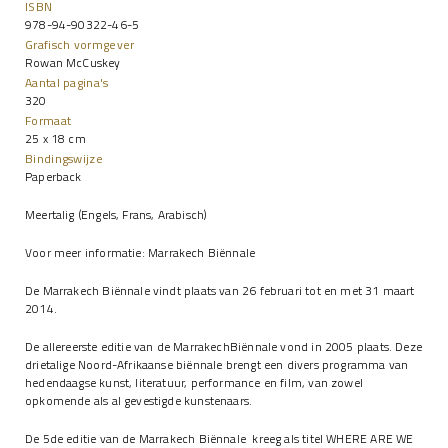
ISBN
978-94-90322-46-5
Grafisch vormgever
Rowan McCuskey
Aantal pagina's
320
Formaat
25 x 18 cm
Bindingswijze
Paperback
Meertalig (Engels, Frans, Arabisch)
Voor meer informatie:
Marrakech Biënnale
De Marrakech Biënnale vindt plaats van 26 februari tot en met 31 maart
2014.
De allereerste editie van de MarrakechBiënnale vond in 2005 plaats. Deze
drietalige Noord-Afrikaanse biënnale brengt een divers programma van
hedendaagse kunst, literatuur, performance en film, van zowel
opkomende als al gevestigde kunstenaars.
De 5de editie van de Marrakech Biënnale kreeg als titel WHERE ARE WE