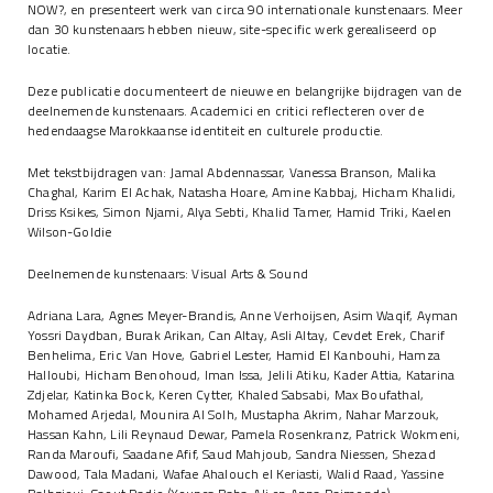
NOW?, en presenteert werk van circa 90 internationale kunstenaars. Meer
dan 30 kunstenaars hebben nieuw, site-specific werk gerealiseerd op
locatie.
Deze publicatie documenteert de nieuwe en belangrijke bijdragen van de
deelnemende kunstenaars. Academici en critici reflecteren over de
hedendaagse Marokkaanse identiteit en culturele productie.
Met tekstbijdragen van: Jamal Abdennassar, Vanessa Branson, Malika
Chaghal, Karim El Achak, Natasha Hoare, Amine Kabbaj, Hicham Khalidi,
Driss Ksikes, Simon Njami, Alya Sebti, Khalid Tamer, Hamid Triki, Kaelen
Wilson-Goldie
Deelnemende kunstenaars: Visual Arts & Sound
Adriana Lara, Agnes Meyer-Brandis, Anne Verhoijsen, Asim Waqif, Ayman
Yossri Daydban, Burak Arikan, Can Altay, Asli Altay, Cevdet Erek, Charif
Benhelima, Eric Van Hove, Gabriel Lester, Hamid El Kanbouhi, Hamza
Halloubi, Hicham Benohoud, Iman Issa, Jelili Atiku, Kader Attia, Katarina
Zdjelar, Katinka Bock, Keren Cytter, Khaled Sabsabi, Max Boufathal,
Mohamed Arjedal, Mounira Al Solh, Mustapha Akrim, Nahar Marzouk,
Hassan Kahn, Lili Reynaud Dewar, Pamela Rosenkranz, Patrick Wokmeni,
Randa Maroufi, Saadane Afif, Saud Mahjoub, Sandra Niessen, Shezad
Dawood, Tala Madani, Wafae Ahalouch el Keriasti, Walid Raad, Yassine