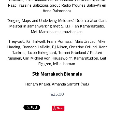
Raad, Yassine Balbzioui, Saout Radio (Younes Baba-Ali en
Anna Raimondo).
'Singing Maps and Underlying Melodies'. Door curator Clara
Meister in samenwerking met S.T.I.F.F en Kamarastudio.
Met Marokkaanse muzikanten.
freq-out, JG Thirlwell, Franz Pomassl, Maia Urstad, Mike
Harding, Brandon LaBelle, BJ Nilsen, Christine Ödlund, Kent
Tankred, Jacob Kirkegaard, Tommi Grönlund / Petteri
Nisunen, Carl Michael von Hausswolff, Kamarstudios, Leif
Elggren, leif e. boman.
5th Marrakech Biennale
Hicham Khalidi, Amanda Sarroff (red.)
€25.00
Save